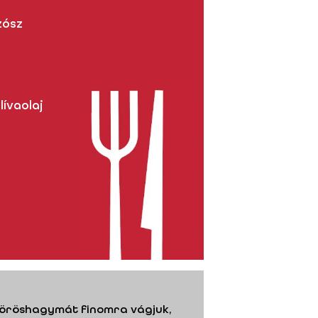
zósz
ívaolaj
A vöröshagymát finomra vágjuk,