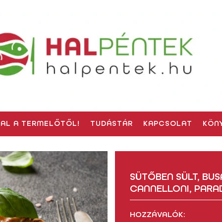
HAL A TERMELŐTŐL!
TUDÁSTÁR
KAPCSOLAT
KÖN
SÜTŐBEN SÜLT, BU
CANNELLONI, PAR
HOZZÁVALÓK: