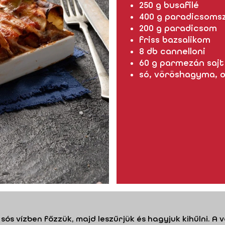
250 g busafilé
400 g paradicsoms
200 g paradicsom
friss bazsalikom
8 db cannelloni
60 g parmezán sajt
só, vöröshagyma, ol
g sós vízben főzzük, majd leszűrjük és hagyjuk kihűlni. 